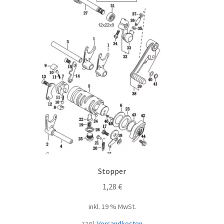
Stopper
1,28
€
inkl. 19 % MwSt.
zzgl.
Versandkosten