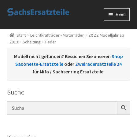
Zur
Zum
Menü
Navigation
Inhalt
springen
springen
Start
Start
Leichtkrafträder - Motorräder
ZX ZZ Modelljahr ab
2013
Schaltung
Feder
AGB
Modell nicht gefunden? Besuchen Sie unseren
Shop
Datenschutzerklärung
Saxonette-Ersatzteile
oder
Zweiradersatzteile 24
für Mifa / Sachsenring Ersatzteile.
Impressum
Suche
Kontakt
Sachs Ersatzteile
Sachsteile