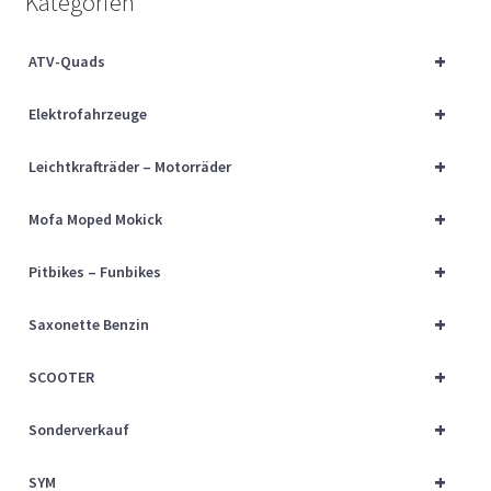
Kategorien
Über uns
+
ATV-Quads
Vertrag widerrufen
+
Elektrofahrzeuge
Widerrufsbelehrung
+
Leichtkrafträder – Motorräder
Cart
+
Mofa Moped Mokick
Checkout
+
Pitbikes – Funbikes
My account
+
Saxonette Benzin
+
SCOOTER
+
Sonderverkauf
+
SYM