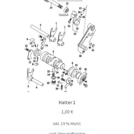
Halter 1
1,00
€
inkl. 19 % MwSt.
zzgl.
Versandkosten