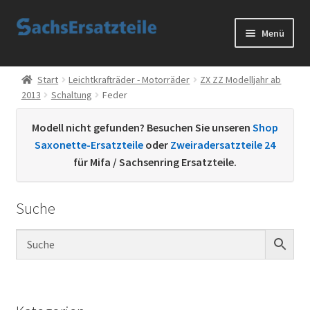
Zur
Zum
Menü
Navigation
Inhalt
springen
springen
Start
Start
Leichtkrafträder - Motorräder
ZX ZZ Modelljahr ab
2013
Schaltung
Feder
AGB
Modell nicht gefunden? Besuchen Sie unseren
Shop
Datenschutzerklärung
Saxonette-Ersatzteile
oder
Zweiradersatzteile 24
für Mifa / Sachsenring Ersatzteile.
Impressum
Suche
Kontakt
Sachs Ersatzteile
Sachsteile