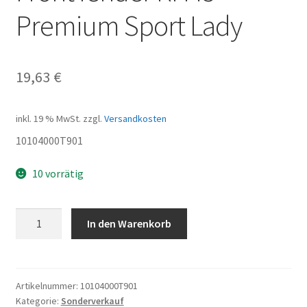
Premium Sport Lady
19,63
€
inkl. 19 % MwSt.
zzgl.
Versandkosten
10104000T901
10 vorrätig
Front
In den Warenkorb
fender
RH45
Premium
Sport
Artikelnummer:
10104000T901
Kategorie:
Sonderverkauf
Lady