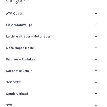
Kategorien
Über uns
+
ATV-Quads
Vertrag widerrufen
+
Elektrofahrzeuge
Widerrufsbelehrung
+
Leichtkrafträder – Motorräder
Cart
+
Mofa Moped Mokick
Checkout
+
Pitbikes – Funbikes
My account
+
Saxonette Benzin
+
SCOOTER
+
Sonderverkauf
+
SYM