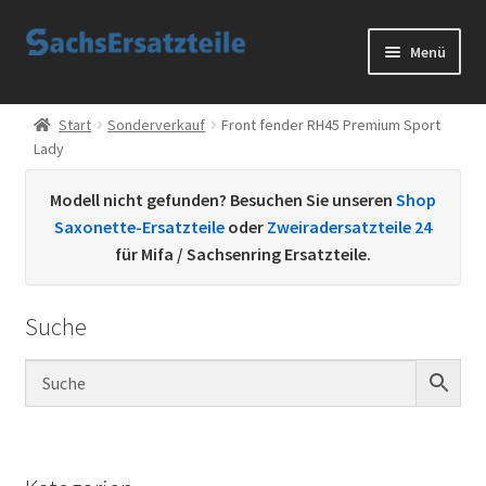
Zur
Zum
Menü
Navigation
Inhalt
springen
springen
Start
Start
Sonderverkauf
Front fender RH45 Premium Sport
Lady
AGB
Modell nicht gefunden? Besuchen Sie unseren
Shop
Datenschutzerklärung
Saxonette-Ersatzteile
oder
Zweiradersatzteile 24
für Mifa / Sachsenring Ersatzteile.
Impressum
Suche
Kontakt
Sachs Ersatzteile
Sachsteile