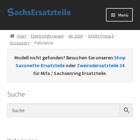
Zur
Zum
Menü
Navigation
Inhalt
springen
springen
Start
Start
Elektrofahrzeuge
ab 2020
SAXXX Prima E
Accessory
Füßstütze
AGB
Modell nicht gefunden? Besuchen Sie unseren
Shop
Datenschutzerklärung
Saxonette-Ersatzteile
oder
Zweiradersatzteile 24
für Mifa / Sachsenring Ersatzteile.
Impressum
Suche
Kontakt
Sachs Ersatzteile
Sachsteile