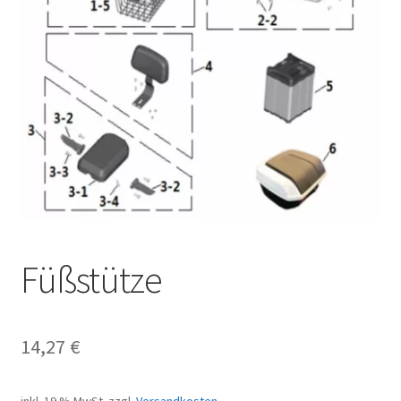
Füßstütze
14,27
€
inkl. 19 % MwSt.
zzgl.
Versandkosten