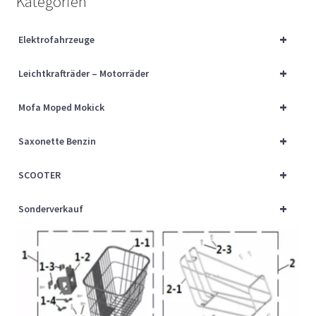
Kategorien
Über uns
+
Elektrofahrzeuge
Vertrag widerrufen
+
Leichtkrafträder – Motorräder
Widerrufsbelehrung
+
Mofa Moped Mokick
Cart
+
Saxonette Benzin
Checkout
+
SCOOTER
My account
+
Sonderverkauf