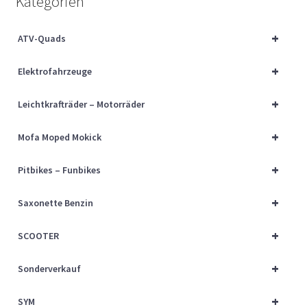
Kategorien
Über uns
+
ATV-Quads
Vertrag widerrufen
+
Elektrofahrzeuge
Widerrufsbelehrung
+
Leichtkrafträder – Motorräder
Cart
+
Mofa Moped Mokick
Checkout
+
Pitbikes – Funbikes
My account
+
Saxonette Benzin
+
SCOOTER
+
Sonderverkauf
+
SYM