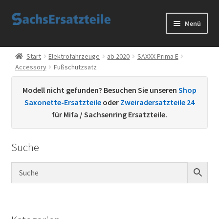
Zur
Zum
Menü
Navigation
Inhalt
springen
springen
Start
Start
Elektrofahrzeuge
ab 2020
SAXXX Prima E
Accessory
Fußschutzsatz
AGB
Modell nicht gefunden? Besuchen Sie unseren
Shop
Datenschutzerklärung
Saxonette-Ersatzteile
oder
Zweiradersatzteile 24
für Mifa / Sachsenring Ersatzteile.
Impressum
Suche
Kontakt
Sachs Ersatzteile
Sachsteile