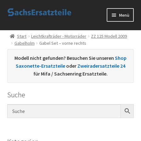
Zur
Zum
Menü
Navigation
Inhalt
springen
springen
Start
Start
Leichtkrafträder - Motorräder
ZZ 125 Modell 2009
Gabelholm
Gabel Set – vorne rechts
AGB
Modell nicht gefunden? Besuchen Sie unseren
Shop
Datenschutzerklärung
Saxonette-Ersatzteile
oder
Zweiradersatzteile 24
für Mifa / Sachsenring Ersatzteile.
Impressum
Suche
Kontakt
Sachs Ersatzteile
Sachsteile