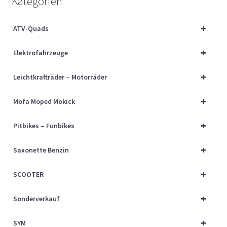
Kategorien
Über uns
+
ATV-Quads
Vertrag widerrufen
+
Elektrofahrzeuge
Widerrufsbelehrung
+
Leichtkrafträder – Motorräder
Cart
+
Mofa Moped Mokick
Checkout
+
Pitbikes – Funbikes
My account
+
Saxonette Benzin
+
SCOOTER
+
Sonderverkauf
+
SYM