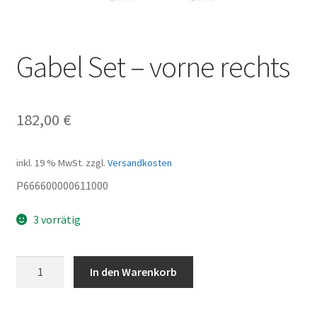
Gabel Set – vorne rechts
182,00
€
inkl. 19 % MwSt.
zzgl.
Versandkosten
P666600000611000
3 vorrätig
Gabel
In den Warenkorb
Set
-
vorne