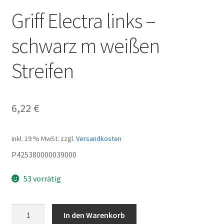
Griff Electra links –
schwarz m weißen
Streifen
6,22
€
inkl. 19 % MwSt.
zzgl.
Versandkosten
P425380000039000
53 vorrätig
Griff
In den Warenkorb
Electra