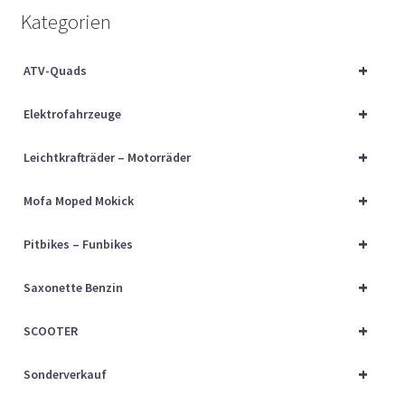
Über uns
Kategorien
Vertrag widerrufen
+
ATV-Quads
+
Widerrufsbelehrung
Elektrofahrzeuge
+
Leichtkrafträder – Motorräder
Cart
+
Mofa Moped Mokick
Checkout
+
Pitbikes – Funbikes
My account
+
Saxonette Benzin
+
SCOOTER
+
Sonderverkauf