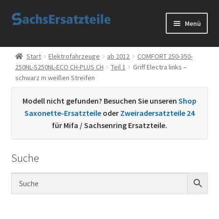
Zur
Zum
Menü
Navigation
Inhalt
springen
springen
Start
Start
Elektrofahrzeuge
ab 2012
COMFORT 250-350-
250NL-S250NL-ECO CH-PLUS CH
Teil 1
Griff Electra links –
AGB
schwarz m weißen Streifen
Datenschutzerklärung
Modell nicht gefunden? Besuchen Sie unseren
Shop
Saxonette-Ersatzteile
oder
Zweiradersatzteile 24
Impressum
für Mifa / Sachsenring Ersatzteile.
Kontakt
Suche
Sachs Ersatzteile
Sachsteile