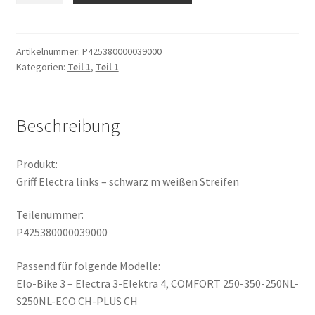
links
-
schwarz
Artikelnummer:
P425380000039000
Kategorien:
Teil 1
,
Teil 1
m
weißen
Streifen
Menge
Beschreibung
Produkt:
Griff Electra links – schwarz m weißen Streifen
Teilenummer:
P425380000039000
Passend für folgende Modelle:
Elo-Bike 3 – Electra 3-Elektra 4, COMFORT 250-350-250NL-
S250NL-ECO CH-PLUS CH