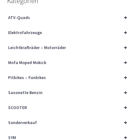
Kategorien
Über uns
+
ATV-Quads
Vertrag widerrufen
+
Elektrofahrzeuge
Widerrufsbelehrung
+
Leichtkrafträder – Motorräder
Cart
+
Mofa Moped Mokick
Checkout
+
Pitbikes – Funbikes
My account
+
Saxonette Benzin
+
SCOOTER
+
Sonderverkauf
+
SYM