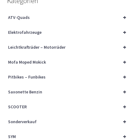
Kategorien
Über uns
+
ATV-Quads
Vertrag widerrufen
+
Elektrofahrzeuge
Widerrufsbelehrung
+
Leichtkrafträder – Motorräder
Cart
+
Mofa Moped Mokick
Checkout
+
Pitbikes – Funbikes
My account
+
Saxonette Benzin
+
SCOOTER
+
Sonderverkauf
+
SYM