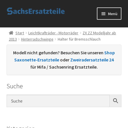
Zur
Zum
Menü
Navigation
Inhalt
springen
springen
Start
Start
Leichtkrafträder - Motorräder
ZX ZZ Modelljahr ab
2013
Hinterradschwinge
Halter für Bremsschlauch
AGB
Modell nicht gefunden? Besuchen Sie unseren
Shop
Datenschutzerklärung
Saxonette-Ersatzteile
oder
Zweiradersatzteile 24
für Mifa / Sachsenring Ersatzteile.
Impressum
Suche
Kontakt
Sachs Ersatzteile
Sachsteile