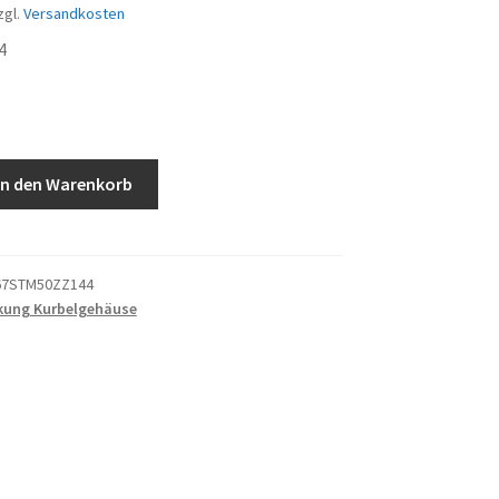
zgl.
Versandkosten
4
In den Warenkorb
67STM50ZZ144
kung Kurbelgehäuse