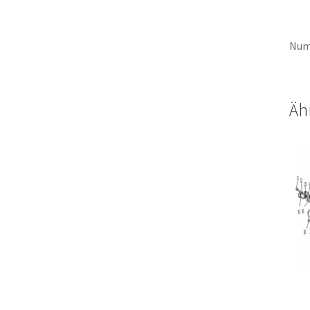
Num
Äh