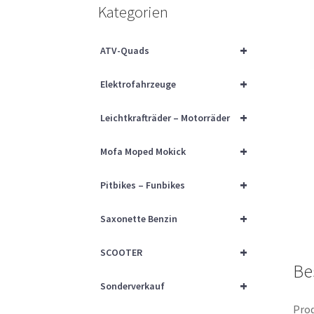
Kategorien
+
ATV-Quads
+
Elektrofahrzeuge
+
Leichtkrafträder – Motorräder
+
Mofa Moped Mokick
+
Pitbikes – Funbikes
+
Saxonette Benzin
+
SCOOTER
Be
+
Sonderverkauf
Prod