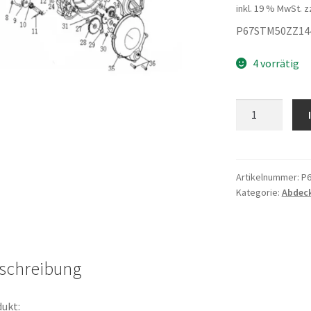
inkl. 19 % MwSt.
z
P67STM50ZZ14
4 vorrätig
Kappe
Ölfilter
Menge
Artikelnummer:
P
Kategorie:
Abdec
schreibung
ukt: