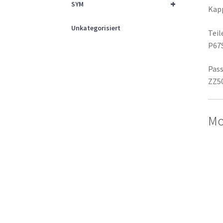
+
SYM
Kapp
Unkategorisiert
Tei
P67
Pass
ZZ50
Mo