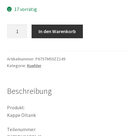
17 vorrätig
Kappe
In den Warenkorb
Öltank
Menge
Artikelnummer:
P67STM50ZZ149
Kategorie:
Kuehler
Beschreibung
Produkt:
Kappe Öltank
Teilenummer: