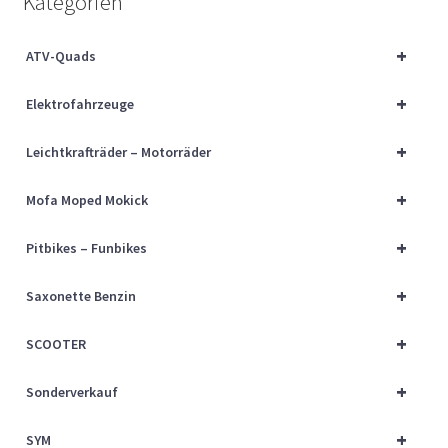
Kategorien
Über uns
+
ATV-Quads
Vertrag widerrufen
+
Elektrofahrzeuge
Widerrufsbelehrung
+
Leichtkrafträder – Motorräder
Cart
+
Mofa Moped Mokick
Checkout
+
Pitbikes – Funbikes
My account
+
Saxonette Benzin
+
SCOOTER
+
Sonderverkauf
+
SYM