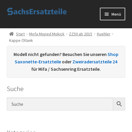
Zur
Zum
Menü
Navigation
Inhalt
springen
springen
Start
Start
Mofa Moped Mokick
ZZ50 ab 2015
Kuehler
Kappe Öltank
AGB
Modell nicht gefunden? Besuchen Sie unseren
Shop
Datenschutzerklärung
Saxonette-Ersatzteile
oder
Zweiradersatzteile 24
für Mifa / Sachsenring Ersatzteile.
Impressum
Suche
Kontakt
Sachs Ersatzteile
Sachsteile