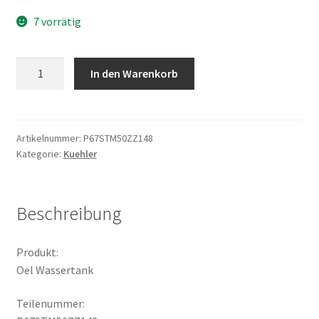
7 vorrätig
Oel
In den Warenkorb
Wassertank
Menge
Artikelnummer:
P67STM50ZZ148
Kategorie:
Kuehler
Beschreibung
Produkt:
Oel Wassertank
Teilenummer: