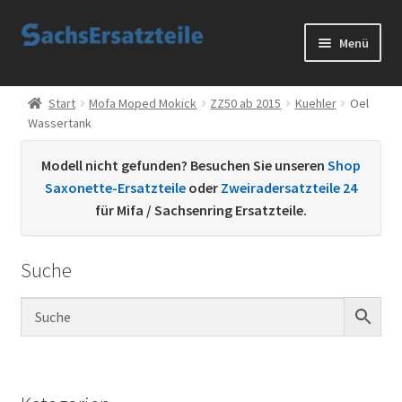
Zur
Zum
Menü
Navigation
Inhalt
springen
springen
Start
Start
Mofa Moped Mokick
ZZ50 ab 2015
Kuehler
Oel
Wassertank
AGB
Modell nicht gefunden? Besuchen Sie unseren
Shop
Datenschutzerklärung
Saxonette-Ersatzteile
oder
Zweiradersatzteile 24
für Mifa / Sachsenring Ersatzteile.
Impressum
Suche
Kontakt
Sachs Ersatzteile
Sachsteile