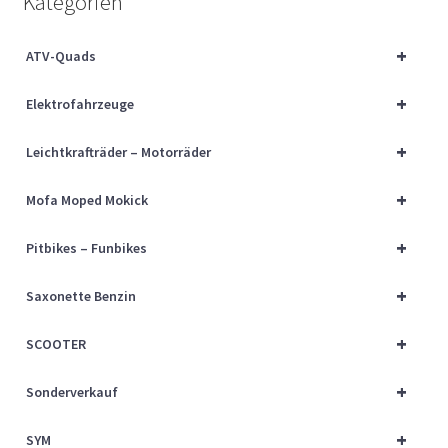
Kategorien
Über uns
+
ATV-Quads
Vertrag widerrufen
+
Elektrofahrzeuge
Widerrufsbelehrung
+
Leichtkrafträder – Motorräder
Cart
+
Mofa Moped Mokick
Checkout
+
Pitbikes – Funbikes
My account
+
Saxonette Benzin
+
SCOOTER
+
Sonderverkauf
+
SYM