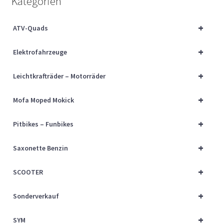
Kategorien
Über uns
+
ATV-Quads
Vertrag widerrufen
+
Elektrofahrzeuge
Widerrufsbelehrung
+
Leichtkrafträder – Motorräder
Cart
+
Mofa Moped Mokick
Checkout
+
Pitbikes – Funbikes
My account
+
Saxonette Benzin
+
SCOOTER
+
Sonderverkauf
+
SYM