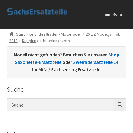
Zur
Zum
Menü
Navigation
Inhalt
springen
springen
Start
Start
Leichtkrafträder - Motorräder
ZX ZZ Modelljahr ab
2013
Kupplung
Kupplungskorb
AGB
Modell nicht gefunden? Besuchen Sie unseren
Shop
Datenschutzerklärung
Saxonette-Ersatzteile
oder
Zweiradersatzteile 24
für Mifa / Sachsenring Ersatzteile.
Impressum
Suche
Kontakt
Sachs Ersatzteile
Sachsteile