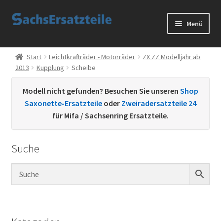
Zur
Zum
Menü
Navigation
Inhalt
springen
springen
Start
Start
Leichtkrafträder - Motorräder
ZX ZZ Modelljahr ab
2013
Kupplung
Scheibe
AGB
Modell nicht gefunden? Besuchen Sie unseren
Shop
Datenschutzerklärung
Saxonette-Ersatzteile
oder
Zweiradersatzteile 24
für Mifa / Sachsenring Ersatzteile.
Impressum
Suche
Kontakt
Sachs Ersatzteile
Sachsteile