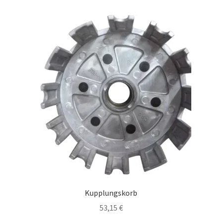
Kupplungskorb
53,15
€