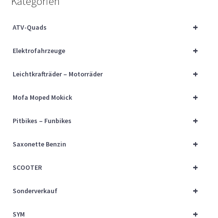
Kategorien
Über uns
+
ATV-Quads
Vertrag widerrufen
+
Elektrofahrzeuge
Widerrufsbelehrung
+
Leichtkrafträder – Motorräder
Cart
+
Mofa Moped Mokick
Checkout
+
Pitbikes – Funbikes
My account
+
Saxonette Benzin
+
SCOOTER
+
Sonderverkauf
+
SYM