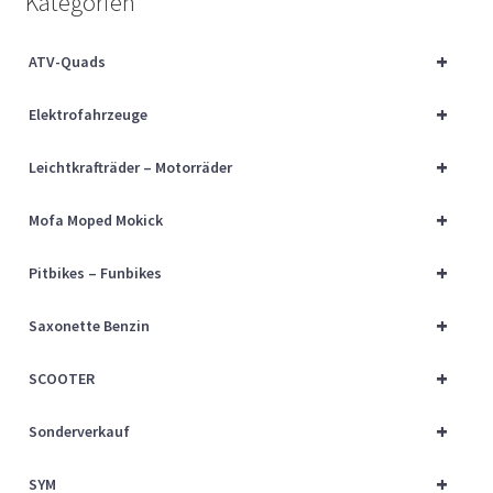
Kategorien
Über uns
+
ATV-Quads
Vertrag widerrufen
+
Elektrofahrzeuge
Widerrufsbelehrung
+
Leichtkrafträder – Motorräder
Cart
+
Mofa Moped Mokick
Checkout
+
Pitbikes – Funbikes
My account
+
Saxonette Benzin
+
SCOOTER
+
Sonderverkauf
+
SYM