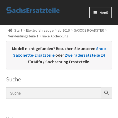
Zur
Zum
Menü
Navigation
Inhalt
springen
springen
Start
Start
Elektrofahrzeuge
ab 2019
SAXXX E ROADSTER
Verkleidungsteile 1
linke Abdeckung
AGB
Modell nicht gefunden? Besuchen Sie unseren
Shop
Datenschutzerklärung
Saxonette-Ersatzteile
oder
Zweiradersatzteile 24
für Mifa / Sachsenring Ersatzteile.
Impressum
Suche
Kontakt
Sachs Ersatzteile
Sachsteile