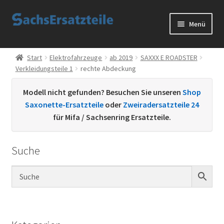
Zur
Zum
Menü
Navigation
Inhalt
springen
springen
Start
Start
Elektrofahrzeuge
ab 2019
SAXXX E ROADSTER
Verkleidungsteile 1
rechte Abdeckung
AGB
Modell nicht gefunden? Besuchen Sie unseren
Shop
Datenschutzerklärung
Saxonette-Ersatzteile
oder
Zweiradersatzteile 24
für Mifa / Sachsenring Ersatzteile.
Impressum
Suche
Kontakt
Sachs Ersatzteile
Sachsteile