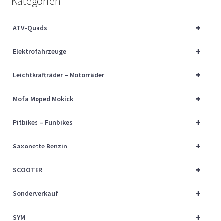
Kategorien
Über uns
+
ATV-Quads
Vertrag widerrufen
+
Elektrofahrzeuge
Widerrufsbelehrung
+
Leichtkrafträder – Motorräder
Cart
+
Mofa Moped Mokick
Checkout
+
Pitbikes – Funbikes
My account
+
Saxonette Benzin
+
SCOOTER
+
Sonderverkauf
+
SYM