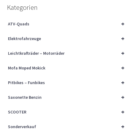
Über uns
Kategorien
Vertrag widerrufen
+
ATV-Quads
+
Widerrufsbelehrung
Elektrofahrzeuge
+
Leichtkrafträder – Motorräder
Cart
+
Mofa Moped Mokick
Checkout
+
Pitbikes – Funbikes
My account
+
Saxonette Benzin
+
SCOOTER
+
Sonderverkauf