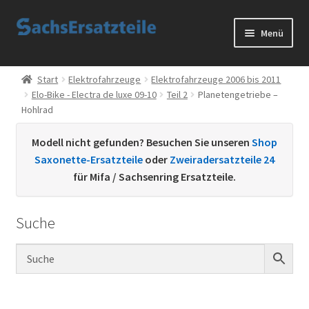
Zur
Zum
Menü
Navigation
Inhalt
springen
springen
Start
Start
Elektrofahrzeuge
Elektrofahrzeuge 2006 bis 2011
Elo-Bike - Electra de luxe 09-10
Teil 2
Planetengetriebe –
AGB
Hohlrad
Datenschutzerklärung
Modell nicht gefunden? Besuchen Sie unseren
Shop
Saxonette-Ersatzteile
oder
Zweiradersatzteile 24
Impressum
für Mifa / Sachsenring Ersatzteile.
Kontakt
Suche
Sachs Ersatzteile
Sachsteile