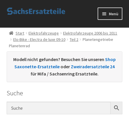
Zur
Zum
Menü
Navigation
Inhalt
springen
springen
Start
Start
Elektrofahrzeuge
Elektrofahrzeuge 2006 bis 2011
Elo-Bike - Electra de luxe 09-10
Teil 2
Planetengetriebe
AGB
Planetenrad
Datenschutzerklärung
Modell nicht gefunden? Besuchen Sie unseren
Shop
Saxonette-Ersatzteile
oder
Zweiradersatzteile 24
Impressum
für Mifa / Sachsenring Ersatzteile.
Kontakt
Suche
Sachs Ersatzteile
Sachsteile