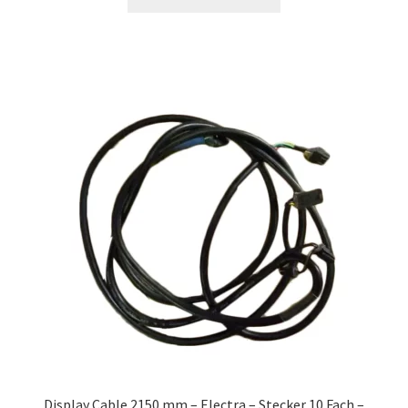
Display Cable 2150 mm – Electra – Stecker 10 Fach –