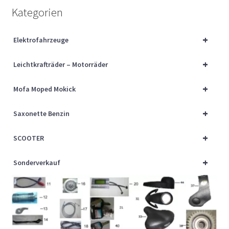
Über uns
Kategorien
Vertrag widerrufen
+
Elektrofahrzeuge
+
Widerrufsbelehrung
Leichtkrafträder – Motorräder
+
Mofa Moped Mokick
Cart
+
Saxonette Benzin
Checkout
+
SCOOTER
My account
+
Sonderverkauf