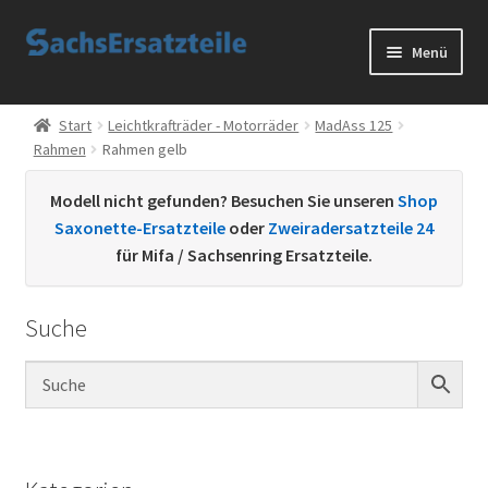
Zur
Zum
Menü
Navigation
Inhalt
springen
springen
Start
Start
Leichtkrafträder - Motorräder
MadAss 125
Rahmen
Rahmen gelb
AGB
Modell nicht gefunden? Besuchen Sie unseren
Shop
Datenschutzerklärung
Saxonette-Ersatzteile
oder
Zweiradersatzteile 24
für Mifa / Sachsenring Ersatzteile.
Impressum
Suche
Kontakt
Sachs Ersatzteile
Sachsteile