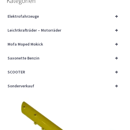
Kategorien
Über uns
+
Elektrofahrzeuge
Vertrag widerrufen
+
Leichtkrafträder – Motorräder
Widerrufsbelehrung
+
Mofa Moped Mokick
Cart
+
Saxonette Benzin
Checkout
+
SCOOTER
My account
+
Sonderverkauf