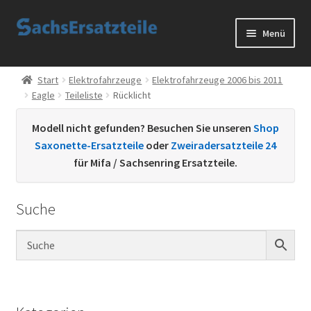
Zur
Zum
Menü
Navigation
Inhalt
springen
springen
Start
Start
Elektrofahrzeuge
Elektrofahrzeuge 2006 bis 2011
Eagle
Teileliste
Rücklicht
AGB
Modell nicht gefunden? Besuchen Sie unseren
Shop
Datenschutzerklärung
Saxonette-Ersatzteile
oder
Zweiradersatzteile 24
für Mifa / Sachsenring Ersatzteile.
Impressum
Suche
Kontakt
Sachs Ersatzteile
Sachsteile