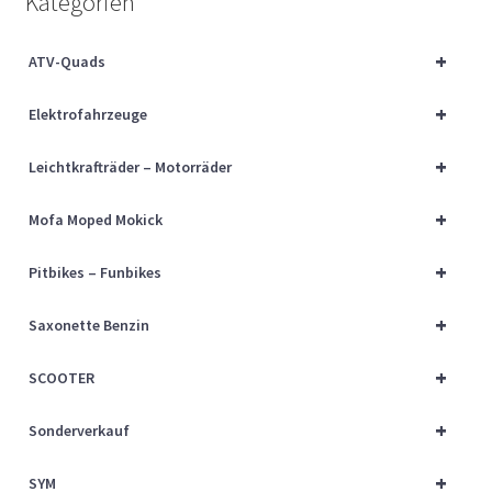
Kategorien
Über uns
+
ATV-Quads
Vertrag widerrufen
+
Elektrofahrzeuge
Widerrufsbelehrung
+
Leichtkrafträder – Motorräder
Cart
+
Mofa Moped Mokick
Checkout
+
Pitbikes – Funbikes
My account
+
Saxonette Benzin
+
SCOOTER
+
Sonderverkauf
+
SYM