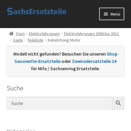
Zur
Zum
Menü
Navigation
Inhalt
springen
springen
Start
Start
Elektrofahrzeuge
Elektrofahrzeuge 2006 bis 2011
Eagle
Teileliste
Kabelstrang Motor
AGB
Modell nicht gefunden? Besuchen Sie unseren
Shop
Datenschutzerklärung
Saxonette-Ersatzteile
oder
Zweiradersatzteile 24
für Mifa / Sachsenring Ersatzteile.
Impressum
Suche
Kontakt
Sachs Ersatzteile
Sachsteile