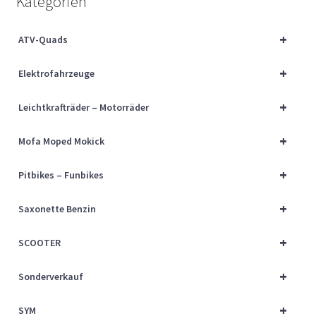
Kategorien
Über uns
+
ATV-Quads
Vertrag widerrufen
+
Elektrofahrzeuge
Widerrufsbelehrung
+
Leichtkrafträder – Motorräder
Cart
+
Mofa Moped Mokick
Checkout
+
Pitbikes – Funbikes
My account
+
Saxonette Benzin
+
SCOOTER
+
Sonderverkauf
+
SYM