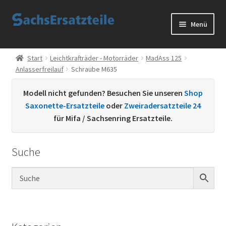
Zur
Zum
Menü
Navigation
Inhalt
springen
springen
Start
Start
Leichtkrafträder - Motorräder
MadAss 125
Anlasserfreilauf
Schraube M635
AGB
Modell nicht gefunden? Besuchen Sie unseren
Shop
Datenschutzerklärung
Saxonette-Ersatzteile
oder
Zweiradersatzteile 24
für Mifa / Sachsenring Ersatzteile.
Impressum
Suche
Kontakt
Sachs Ersatzteile
Sachsteile