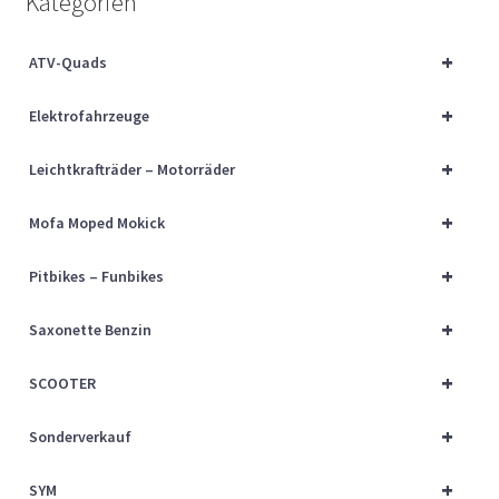
Kategorien
Über uns
+
ATV-Quads
Vertrag widerrufen
+
Elektrofahrzeuge
Widerrufsbelehrung
+
Leichtkrafträder – Motorräder
Cart
+
Mofa Moped Mokick
Checkout
+
Pitbikes – Funbikes
My account
+
Saxonette Benzin
+
SCOOTER
+
Sonderverkauf
+
SYM