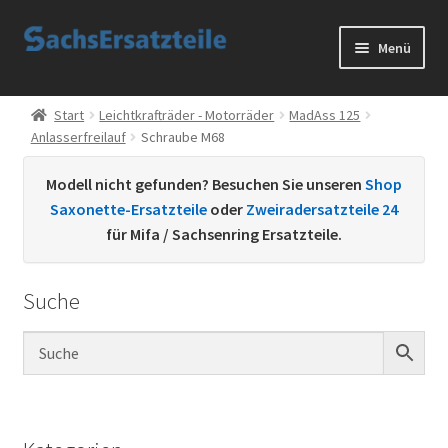
Zur
Zum
Menü
Navigation
Inhalt
springen
springen
Start
Start
Leichtkrafträder - Motorräder
MadAss 125
Anlasserfreilauf
Schraube M68
AGB
Modell nicht gefunden? Besuchen Sie unseren
Shop
Datenschutzerklärung
Saxonette-Ersatzteile
oder
Zweiradersatzteile 24
für Mifa / Sachsenring Ersatzteile.
Impressum
Suche
Kontakt
Sachs Ersatzteile
Sachsteile