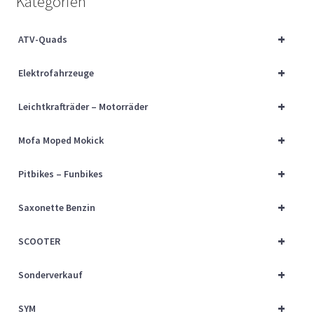
Kategorien
Über uns
+
ATV-Quads
Vertrag widerrufen
+
Elektrofahrzeuge
Widerrufsbelehrung
+
Leichtkrafträder – Motorräder
Cart
+
Mofa Moped Mokick
Checkout
+
Pitbikes – Funbikes
My account
+
Saxonette Benzin
+
SCOOTER
+
Sonderverkauf
+
SYM