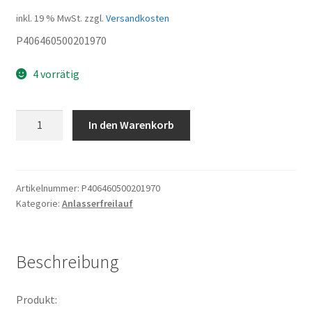
inkl. 19 % MwSt.
zzgl.
Versandkosten
P406460500201970
4 vorrätig
Schraube
In den Warenkorb
M68
Menge
Artikelnummer:
P406460500201970
Kategorie:
Anlasserfreilauf
Beschreibung
Produkt: