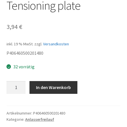
Tensioning plate
3,94
€
inkl. 19 % MwSt.
zzgl.
Versandkosten
P406460500201480
32 vorrätig
Tensioning
In den Warenkorb
plate
Menge
Artikelnummer:
P406460500201480
Kategorie:
Anlasserfreilauf