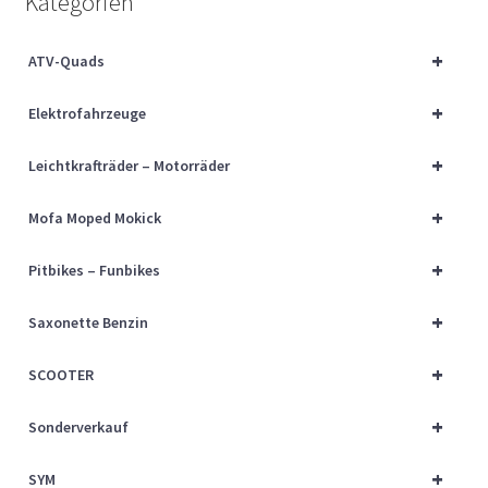
Kategorien
Über uns
+
ATV-Quads
Vertrag widerrufen
+
Elektrofahrzeuge
Widerrufsbelehrung
+
Leichtkrafträder – Motorräder
Cart
+
Mofa Moped Mokick
Checkout
+
Pitbikes – Funbikes
My account
+
Saxonette Benzin
+
SCOOTER
+
Sonderverkauf
+
SYM