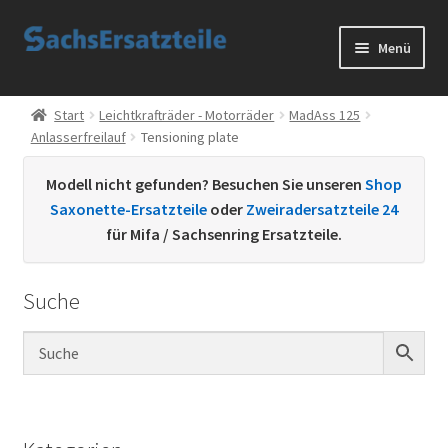
Zur
Zum
Menü
Navigation
Inhalt
springen
springen
Start
Start
Leichtkrafträder - Motorräder
MadAss 125
Anlasserfreilauf
Tensioning plate
AGB
Modell nicht gefunden? Besuchen Sie unseren
Shop
Datenschutzerklärung
Saxonette-Ersatzteile
oder
Zweiradersatzteile 24
für Mifa / Sachsenring Ersatzteile.
Impressum
Suche
Kontakt
Sachs Ersatzteile
Sachsteile