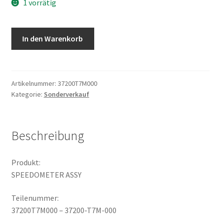
1 vorrätig
SPEEDOMETER
In den Warenkorb
ASSY
Menge
Artikelnummer:
37200T7M000
Kategorie:
Sonderverkauf
Beschreibung
Produkt:
SPEEDOMETER ASSY
Teilenummer:
37200T7M000 – 37200-T7M-000