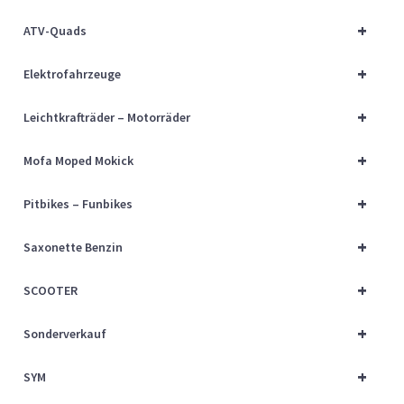
Über uns
+
ATV-Quads
Vertrag widerrufen
+
Elektrofahrzeuge
Widerrufsbelehrung
+
Leichtkrafträder – Motorräder
+
Cart
Mofa Moped Mokick
+
Pitbikes – Funbikes
Checkout
+
Saxonette Benzin
My account
+
SCOOTER
+
Sonderverkauf
+
SYM