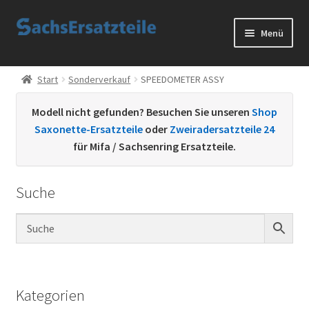
Zur
Zum
Menü
Navigation
Inhalt
springen
springen
Start
Start
Sonderverkauf
SPEEDOMETER ASSY
AGB
Modell nicht gefunden? Besuchen Sie unseren
Shop
Saxonette-Ersatzteile
oder
Zweiradersatzteile 24
Datenschutzerklärung
für Mifa / Sachsenring Ersatzteile.
Impressum
Suche
Kontakt
Sachs Ersatzteile
Sachsteile
Kategorien