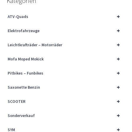
Kategorien
Über uns
+
ATV-Quads
Vertrag widerrufen
+
Elektrofahrzeuge
Widerrufsbelehrung
+
Leichtkrafträder – Motorräder
Cart
+
Mofa Moped Mokick
Checkout
+
Pitbikes – Funbikes
My account
+
Saxonette Benzin
+
SCOOTER
+
Sonderverkauf
+
SYM