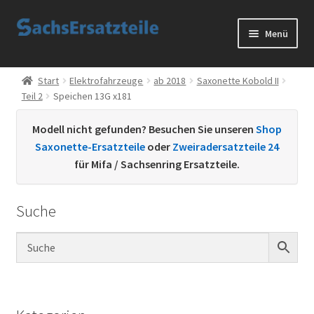
Zur
Zum
Menü
Navigation
Inhalt
springen
springen
Start
Start
Elektrofahrzeuge
ab 2018
Saxonette Kobold II
Teil 2
Speichen 13G x181
AGB
Modell nicht gefunden? Besuchen Sie unseren
Shop
Datenschutzerklärung
Saxonette-Ersatzteile
oder
Zweiradersatzteile 24
für Mifa / Sachsenring Ersatzteile.
Impressum
Suche
Kontakt
Sachs Ersatzteile
Sachsteile