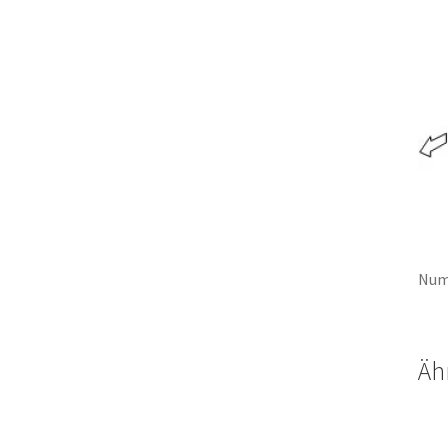
Num
Äh