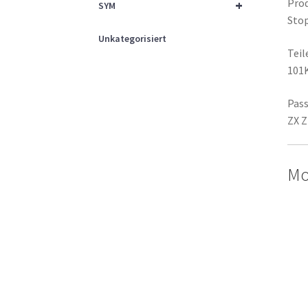
Prod
+
SYM
Sto
Unkategorisiert
Tei
101
Pass
ZX Z
Mo