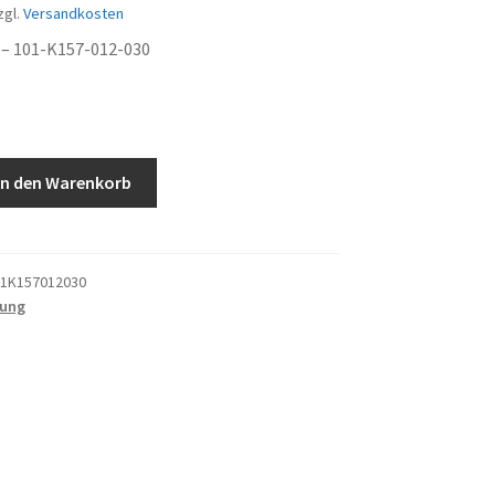
zgl.
Versandkosten
– 101-K157-012-030
In den Warenkorb
1K157012030
tung