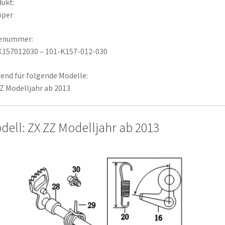
ukt:
pper
lenummer:
K157012030 – 101-K157-012-030
end für folgende Modelle:
Z Modelljahr ab 2013
dell: ZX ZZ Modelljahr ab 2013