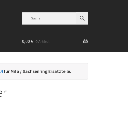
0,00
€
0 Artikel
n
24
für Mifa / Sachsenring Ersatzteile.
er