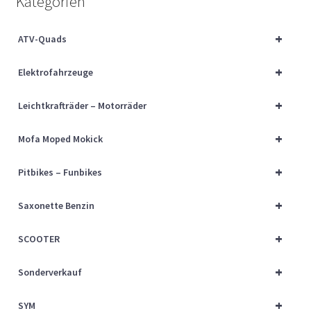
Kategorien
Über uns
+
ATV-Quads
Vertrag widerrufen
+
Elektrofahrzeuge
Widerrufsbelehrung
+
Leichtkrafträder – Motorräder
Cart
+
Mofa Moped Mokick
Checkout
+
Pitbikes – Funbikes
My account
+
Saxonette Benzin
+
SCOOTER
+
Sonderverkauf
+
SYM