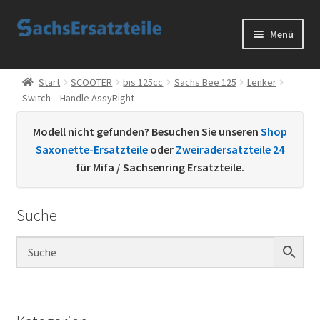
Zur
Zum
Menü
Navigation
Inhalt
springen
springen
Start
Start
SCOOTER
bis 125cc
Sachs Bee 125
Lenker
Switch – Handle AssyRight
AGB
Modell nicht gefunden? Besuchen Sie unseren
Shop
Datenschutzerklärung
Saxonette-Ersatzteile
oder
Zweiradersatzteile 24
für Mifa / Sachsenring Ersatzteile.
Impressum
Suche
Kontakt
Sachs Ersatzteile
Sachsteile