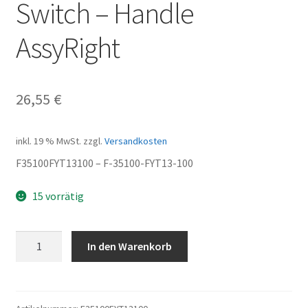
Switch – Handle
AssyRight
26,55
€
inkl. 19 % MwSt.
zzgl.
Versandkosten
F35100FYT13100 – F-35100-FYT13-100
15 vorrätig
Switch
In den Warenkorb
-
Handle
AssyRight
Menge