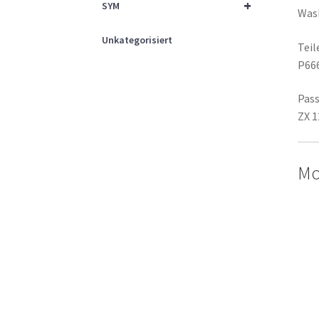
+
SYM
Was
Unkategorisiert
Tei
P66
Pass
ZX 1
Mo