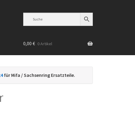
0,00
€
0 Artikel
n
24
für Mifa / Sachsenring Ersatzteile.
r