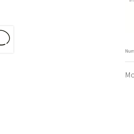
Num
Mo