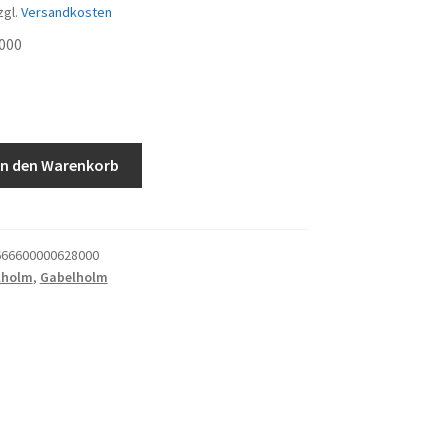
zgl.
Versandkosten
000
In den Warenkorb
66600000628000
lholm
,
Gabelholm