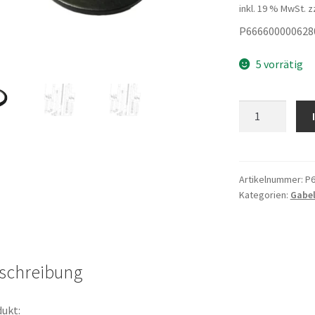
inkl. 19 % MwSt.
z
P666600000628
5 vorrätig
Washer
Menge
Artikelnummer:
P6
Kategorien:
Gabe
schreibung
ukt: