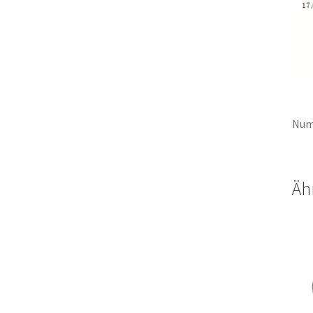
Num
Äh