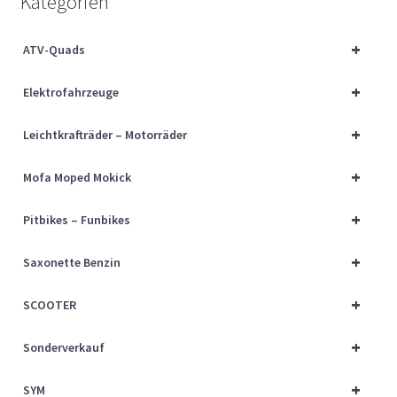
Kategorien
Über uns
+
ATV-Quads
Vertrag widerrufen
+
Elektrofahrzeuge
Widerrufsbelehrung
+
Leichtkrafträder – Motorräder
Cart
+
Mofa Moped Mokick
Checkout
+
Pitbikes – Funbikes
My account
+
Saxonette Benzin
+
SCOOTER
+
Sonderverkauf
+
SYM