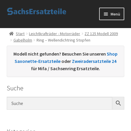
Zur
Zum
Menü
Navigation
Inhalt
springen
springen
Start
Start
Leichtkrafträder - Motorräder
ZZ 125 Modell 2009
Gabelholm
Ring – Wellendichtring Stopfen
AGB
Modell nicht gefunden? Besuchen Sie unseren
Shop
Datenschutzerklärung
Saxonette-Ersatzteile
oder
Zweiradersatzteile 24
für Mifa / Sachsenring Ersatzteile.
Impressum
Suche
Kontakt
Sachs Ersatzteile
Sachsteile