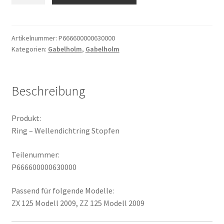
Wellendichtring
Stopfen
Menge
Artikelnummer:
P666600000630000
Kategorien:
Gabelholm
,
Gabelholm
Beschreibung
Produkt:
Ring – Wellendichtring Stopfen
Teilenummer:
P666600000630000
Passend für folgende Modelle:
ZX 125 Modell 2009, ZZ 125 Modell 2009