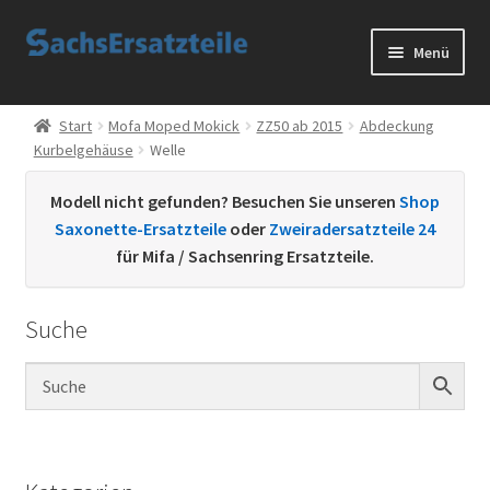
Zur
Zum
Menü
Navigation
Inhalt
springen
springen
Start
Start
Mofa Moped Mokick
ZZ50 ab 2015
Abdeckung
Kurbelgehäuse
Welle
AGB
Modell nicht gefunden? Besuchen Sie unseren
Shop
Datenschutzerklärung
Saxonette-Ersatzteile
oder
Zweiradersatzteile 24
für Mifa / Sachsenring Ersatzteile.
Impressum
Suche
Kontakt
Sachs Ersatzteile
Sachsteile