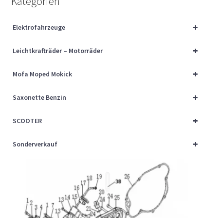
Kategorien
Über uns
+
Elektrofahrzeuge
Vertrag widerrufen
+
Leichtkrafträder – Motorräder
Widerrufsbelehrung
+
Mofa Moped Mokick
Cart
+
Saxonette Benzin
Checkout
+
SCOOTER
My account
+
Sonderverkauf