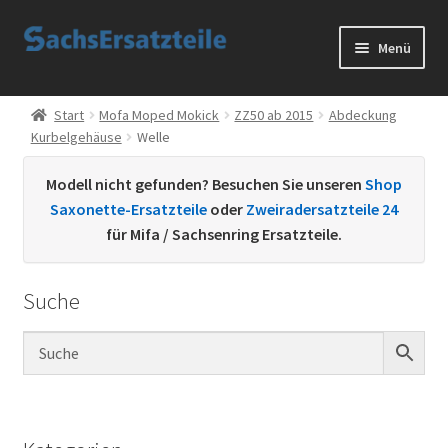
Zur
Zum
Menü
Navigation
Inhalt
springen
springen
Start
Start
Mofa Moped Mokick
ZZ50 ab 2015
Abdeckung
Kurbelgehäuse
Welle
AGB
Modell nicht gefunden? Besuchen Sie unseren
Shop
Datenschutzerklärung
Saxonette-Ersatzteile
oder
Zweiradersatzteile 24
für Mifa / Sachsenring Ersatzteile.
Impressum
Suche
Kontakt
Sachs Ersatzteile
Sachsteile