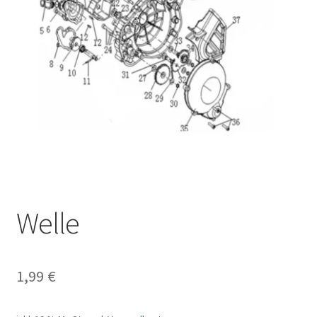
Welle
1,99
€