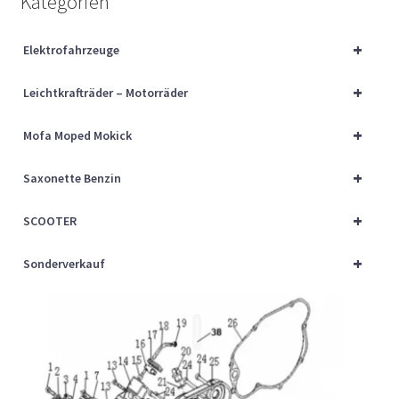
Kategorien
Über uns
+
Elektrofahrzeuge
Vertrag widerrufen
+
Leichtkrafträder – Motorräder
Widerrufsbelehrung
+
Mofa Moped Mokick
Cart
+
Saxonette Benzin
Checkout
+
SCOOTER
My account
+
Sonderverkauf