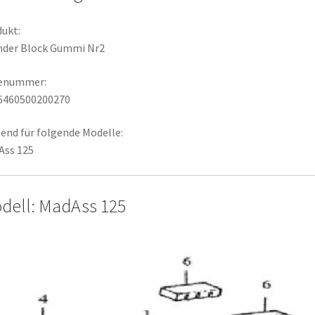
ukt:
nder Block Gummi Nr2
lenummer:
6460500200270
end für folgende Modelle:
Ass 125
dell: MadAss 125