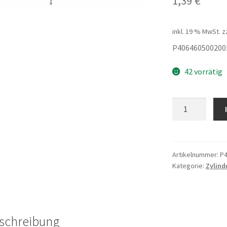
1,39
€
inkl. 19 % MwSt.
z
P406460500200
42 vorrätig
Zylinder
Block
Gummi
Nr2
Menge
Artikelnummer:
P4
Kategorie:
Zylind
schreibung