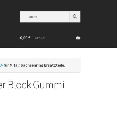
0,00
€
0 Artikel
n
24
für Mifa / Sachsenring Ersatzteile.
er Block Gummi