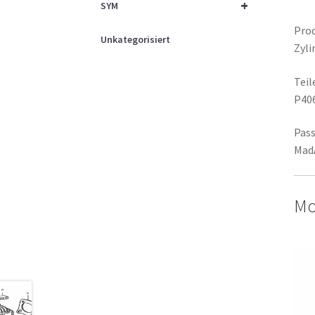
+
SYM
Prod
Unkategorisiert
Zyli
Tei
P40
Pass
Mad
Mo