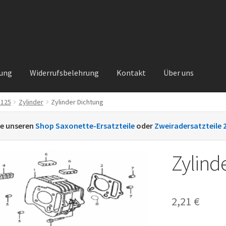
rung
Widerrufsbelehrung
Kontakt
Über uns
 125
Zylinder
Zylinder Dichtung
Kontakt
Sachs Ersatzteile
Sachsteile
Über uns
Vertrag widerrufe
ie unseren
Shop Saxonette-Ersatzteile
oder
Zweiradersatzteile 
nt
Zylind
2,21
€