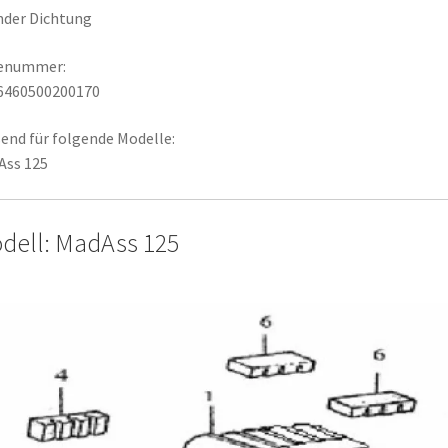
nder Dichtung
lenummer:
6460500200170
end für folgende Modelle:
Ass 125
dell: MadAss 125