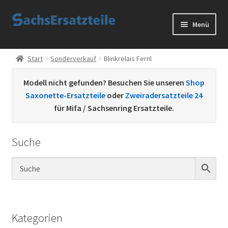
Zur
Zum
Menü
Navigation
Inhalt
springen
springen
Start
Start
Sonderverkauf
Blinkrelais Fernl
AGB
Modell nicht gefunden? Besuchen Sie unseren
Shop
Saxonette-Ersatzteile
oder
Zweiradersatzteile 24
Datenschutzerklärung
für Mifa / Sachsenring Ersatzteile.
Impressum
Suche
Kontakt
Sachs Ersatzteile
Sachsteile
Kategorien