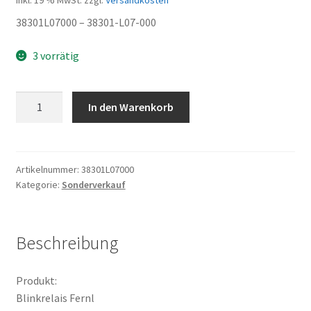
inkl. 19 % MwSt.
zzgl.
Versandkosten
38301L07000 – 38301-L07-000
3 vorrätig
Blinkrelais
In den Warenkorb
Fernl
Menge
Artikelnummer:
38301L07000
Kategorie:
Sonderverkauf
Beschreibung
Produkt:
Blinkrelais Fernl