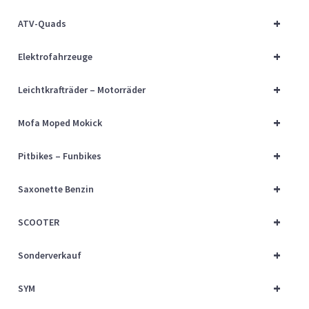
Über uns
+
ATV-Quads
Vertrag widerrufen
+
Elektrofahrzeuge
Widerrufsbelehrung
+
Leichtkrafträder – Motorräder
+
Cart
Mofa Moped Mokick
+
Pitbikes – Funbikes
Checkout
+
Saxonette Benzin
My account
+
SCOOTER
+
Sonderverkauf
+
SYM