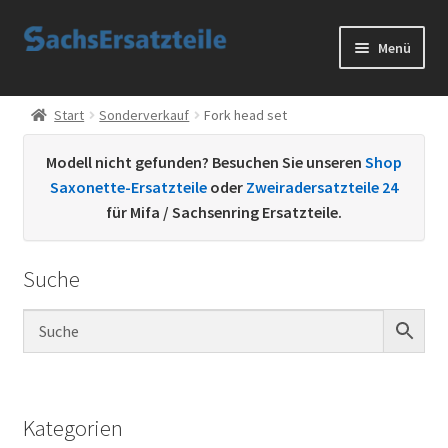
Zur
Zum
Menü
Navigation
Inhalt
springen
springen
Start
Start
Sonderverkauf
Fork head set
AGB
Modell nicht gefunden? Besuchen Sie unseren
Shop
Saxonette-Ersatzteile
oder
Zweiradersatzteile 24
Datenschutzerklärung
für Mifa / Sachsenring Ersatzteile.
Impressum
Suche
Kontakt
Sachs Ersatzteile
Sachsteile
Kategorien