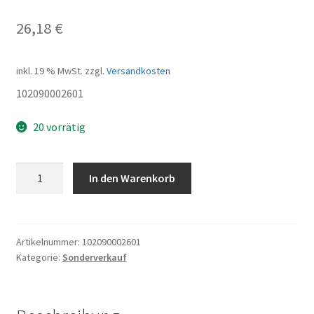
26,18
€
inkl. 19 % MwSt.
zzgl.
Versandkosten
102090002601
20 vorrätig
Fork
In den Warenkorb
head
set
Menge
Artikelnummer:
102090002601
Kategorie:
Sonderverkauf