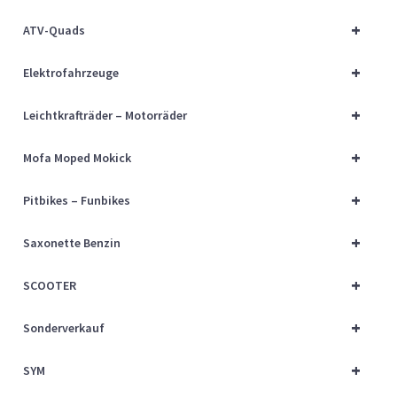
Über uns
+
ATV-Quads
Vertrag widerrufen
+
Elektrofahrzeuge
Widerrufsbelehrung
+
Leichtkrafträder – Motorräder
+
Cart
Mofa Moped Mokick
+
Pitbikes – Funbikes
Checkout
+
Saxonette Benzin
My account
+
SCOOTER
+
Sonderverkauf
+
SYM