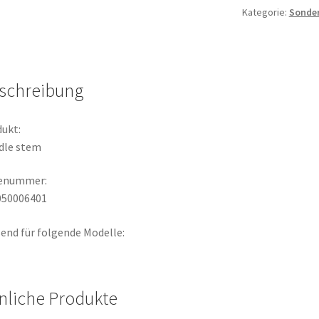
Kategorie:
Sonde
schreibung
ukt:
dle stem
lenummer:
050006401
end für folgende Modelle:
nliche Produkte