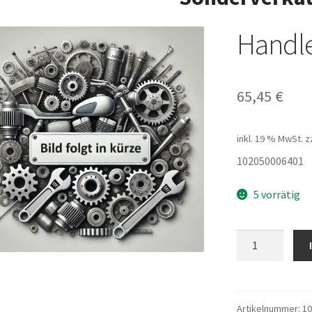
Handl
65,45
€
inkl. 19 % MwSt.
z
102050006401
5 vorrätig
Handle
stem
Menge
Artikelnummer:
10