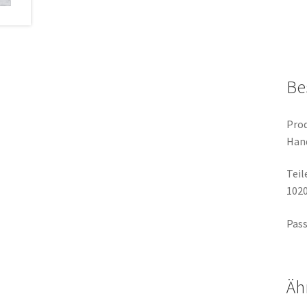
Be
Prod
Han
Tei
102
Pass
Äh