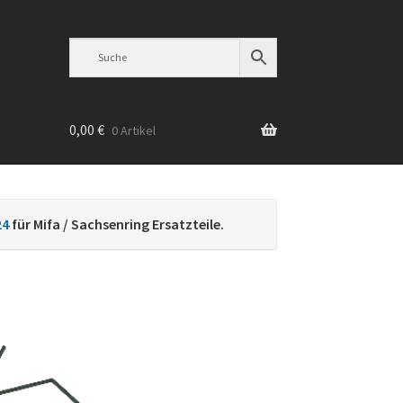
0,00
€
0 Artikel
n
24
für Mifa / Sachsenring Ersatzteile.