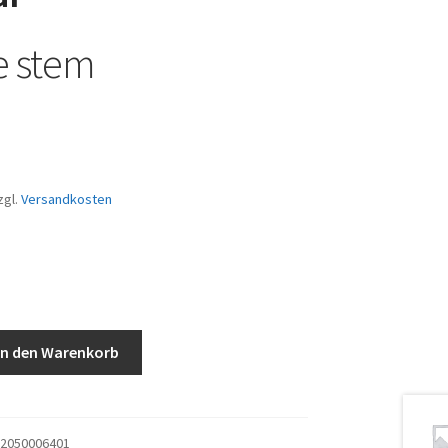
e stem
zgl.
Versandkosten
In den Warenkorb
2050006401