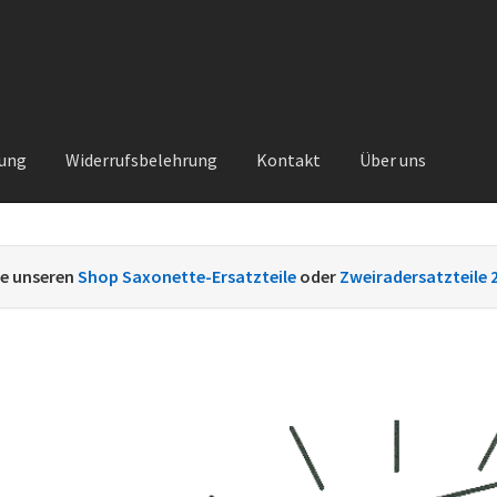
rung
Widerrufsbelehrung
Kontakt
Über uns
Kontakt
Sachs Ersatzteile
Sachsteile
Über uns
Vertrag widerrufe
ie unseren
Shop Saxonette-Ersatzteile
oder
Zweiradersatzteile 
nt