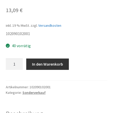
13,09
€
inkl. 19 % MwSt.
zzgl.
Versandkosten
102090102001
40 vorrätig
Head
In den Warenkorb
parts
cap
Menge
Artikelnummer:
102090102001
Kategorie:
Sonderverkauf