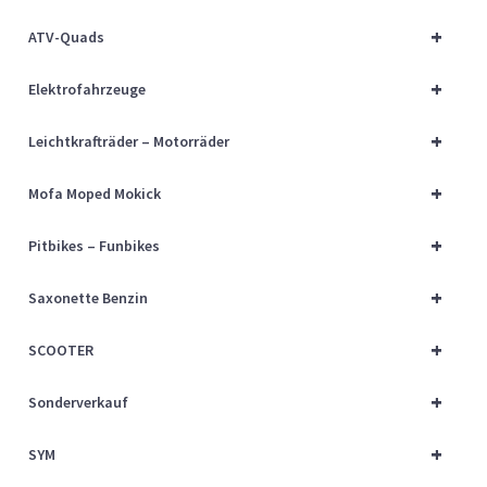
Über uns
+
ATV-Quads
Vertrag widerrufen
+
Elektrofahrzeuge
Widerrufsbelehrung
+
Leichtkrafträder – Motorräder
+
Cart
Mofa Moped Mokick
+
Pitbikes – Funbikes
Checkout
+
Saxonette Benzin
My account
+
SCOOTER
+
Sonderverkauf
+
SYM