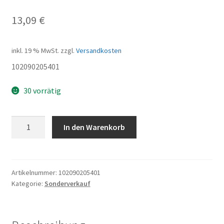
13,09
€
inkl. 19 % MwSt.
zzgl.
Versandkosten
102090205401
30 vorrätig
Head
In den Warenkorb
parts
cap
Menge
Artikelnummer:
102090205401
Kategorie:
Sonderverkauf