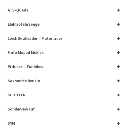
Über uns
+
ATV-Quads
Vertrag widerrufen
+
Elektrofahrzeuge
Widerrufsbelehrung
+
Leichtkrafträder – Motorräder
+
Cart
Mofa Moped Mokick
+
Pitbikes – Funbikes
Checkout
+
Saxonette Benzin
My account
+
SCOOTER
+
Sonderverkauf
+
SYM