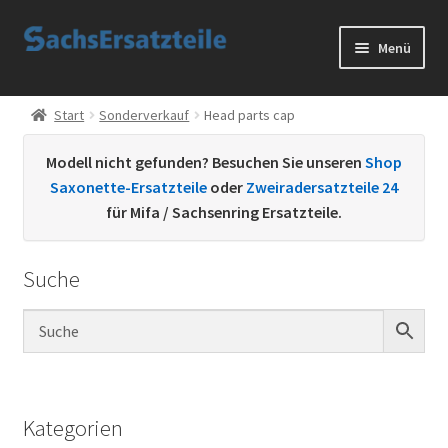
Zur
Zum
Menü
Navigation
Inhalt
springen
springen
Start
Start
Sonderverkauf
Head parts cap
AGB
Modell nicht gefunden? Besuchen Sie unseren
Shop
Saxonette-Ersatzteile
oder
Zweiradersatzteile 24
Datenschutzerklärung
für Mifa / Sachsenring Ersatzteile.
Impressum
Suche
Kontakt
Sachs Ersatzteile
Sachsteile
Kategorien