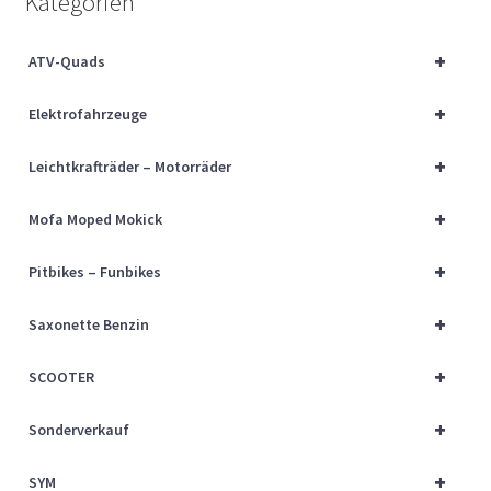
Kategorien
Über uns
+
ATV-Quads
Vertrag widerrufen
+
Elektrofahrzeuge
Widerrufsbelehrung
+
Leichtkrafträder – Motorräder
Cart
+
Mofa Moped Mokick
Checkout
+
Pitbikes – Funbikes
My account
+
Saxonette Benzin
+
SCOOTER
+
Sonderverkauf
+
SYM