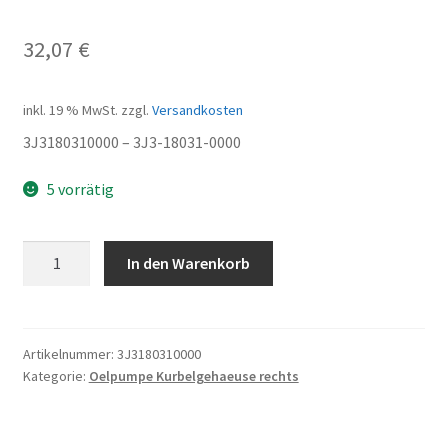
32,07
€
inkl. 19 % MwSt.
zzgl.
Versandkosten
3J3180310000 – 3J3-18031-0000
5 vorrätig
Kupplungsglocke
In den Warenkorb
Menge
Artikelnummer:
3J3180310000
Kategorie:
Oelpumpe Kurbelgehaeuse rechts