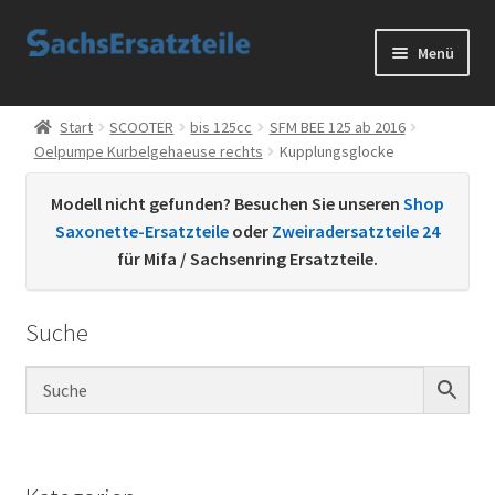
Zur
Zum
Menü
Navigation
Inhalt
springen
springen
Start
Start
SCOOTER
bis 125cc
SFM BEE 125 ab 2016
Oelpumpe Kurbelgehaeuse rechts
Kupplungsglocke
AGB
Modell nicht gefunden? Besuchen Sie unseren
Shop
Datenschutzerklärung
Saxonette-Ersatzteile
oder
Zweiradersatzteile 24
für Mifa / Sachsenring Ersatzteile.
Impressum
Suche
Kontakt
Sachs Ersatzteile
Sachsteile