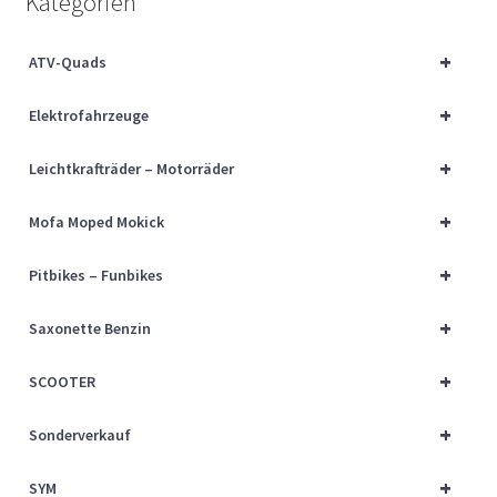
Kategorien
Über uns
+
ATV-Quads
Vertrag widerrufen
+
Elektrofahrzeuge
Widerrufsbelehrung
+
Leichtkrafträder – Motorräder
Cart
+
Mofa Moped Mokick
Checkout
+
Pitbikes – Funbikes
My account
+
Saxonette Benzin
+
SCOOTER
+
Sonderverkauf
+
SYM