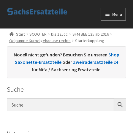
Zur
Zum
Menü
Navigation
Inhalt
springen
springen
Start
Start
SCOOTER
bis 125cc
SFM BEE 125 ab 2016
Oelpumpe Kurbelgehaeuse rechts
Starterkupplung
AGB
Modell nicht gefunden? Besuchen Sie unseren
Shop
Datenschutzerklärung
Saxonette-Ersatzteile
oder
Zweiradersatzteile 24
für Mifa / Sachsenring Ersatzteile.
Impressum
Suche
Kontakt
Sachs Ersatzteile
Sachsteile