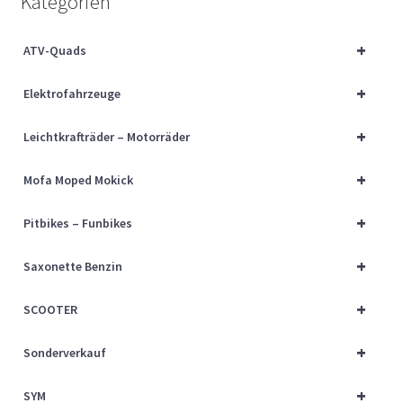
Kategorien
Über uns
+
ATV-Quads
Vertrag widerrufen
+
Elektrofahrzeuge
Widerrufsbelehrung
+
Leichtkrafträder – Motorräder
Cart
+
Mofa Moped Mokick
Checkout
+
Pitbikes – Funbikes
My account
+
Saxonette Benzin
+
SCOOTER
+
Sonderverkauf
+
SYM