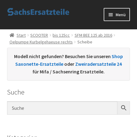
Zur
Zum
Menü
Navigation
Inhalt
springen
springen
Start
Start
SCOOTER
bis 125cc
SFM BEE 125 ab 2016
Oelpumpe Kurbelgehaeuse rechts
Scheibe
AGB
Modell nicht gefunden? Besuchen Sie unseren
Shop
Datenschutzerklärung
Saxonette-Ersatzteile
oder
Zweiradersatzteile 24
für Mifa / Sachsenring Ersatzteile.
Impressum
Suche
Kontakt
Sachs Ersatzteile
Sachsteile