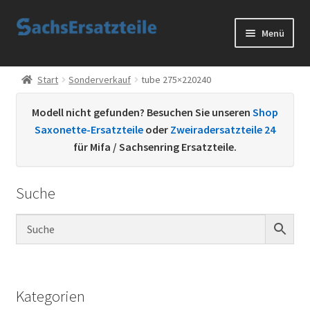
Zur
Zum
Menü
Navigation
Inhalt
springen
springen
Start
Start
Sonderverkauf
tube 275×220240
AGB
Modell nicht gefunden? Besuchen Sie unseren
Shop
Saxonette-Ersatzteile
oder
Zweiradersatzteile 24
Datenschutzerklärung
für Mifa / Sachsenring Ersatzteile.
Impressum
Suche
Kontakt
Sachs Ersatzteile
Sachsteile
Kategorien