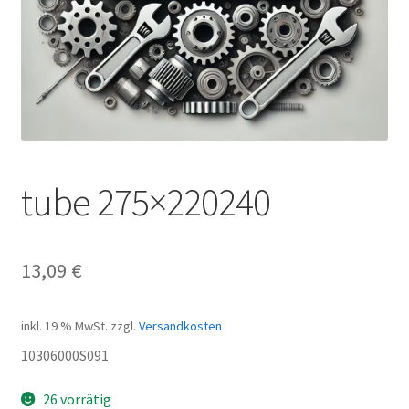
tube 275×220240
13,09
€
inkl. 19 % MwSt.
zzgl.
Versandkosten
10306000S091
26 vorrätig