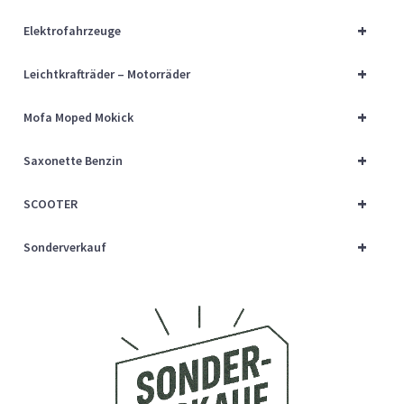
Über uns
+
Elektrofahrzeuge
Vertrag widerrufen
+
Leichtkrafträder – Motorräder
Widerrufsbelehrung
+
Mofa Moped Mokick
+
Cart
Saxonette Benzin
+
SCOOTER
Checkout
+
Sonderverkauf
My account