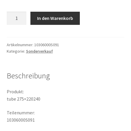
tube
In den Warenkorb
275x220240
Menge
Artikelnummer:
10306000S091
Kategorie:
Sonderverkauf
Beschreibung
Produkt:
tube 275×220240
Teilenummer:
10306000S091